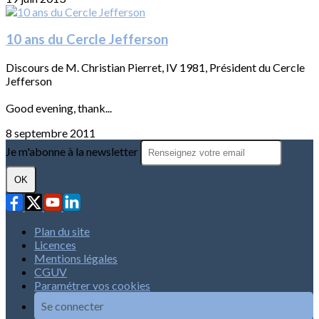
10 ans du Cercle Jefferson
Discours de M. Christian Pierret, IV 1981, Président du Cercle
Jefferson
Good evening, thank...
8 septembre 2011
Je m'abonne à la newsletter
OK
Plan du site
Licences
Mentions légales
CGUV
Paramétrer vos cookies
Se connecter