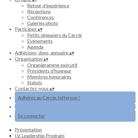
Retour d'expérience
Réceptions
Conférences
Galeries photo
Participez
▴
▾
Petits déjeuners du Cercle
Evénements
Agenda
Adhésions, dons, annuaire
▴
▾
Organisation
▴
▾
Organigramme exécutif
Présidents d'honneur
Membres honoraires
Statuts
Contactez-nous
▴
▾
Adhérez au Cercle Jefferson !
Se connecter
Présentation
I.V. Leadership Program