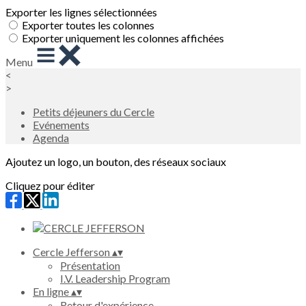
Exporter les lignes sélectionnées
Exporter toutes les colonnes
Exporter uniquement les colonnes affichées
Menu
<
>
Petits déjeuners du Cercle
Evénements
Agenda
Ajoutez un logo, un bouton, des réseaux sociaux
Cliquez pour éditer
Cercle Jefferson
▴
▾
Présentation
I.V. Leadership Program
En ligne
▴
▾
Retour d'expérience