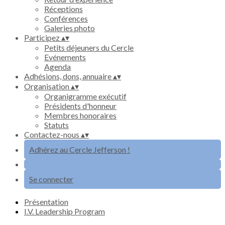
Réceptions
Conférences
Galeries photo
Participez
▴
▾
Petits déjeuners du Cercle
Evénements
Agenda
Adhésions, dons, annuaire
▴
▾
Organisation
▴
▾
Organigramme exécutif
Présidents d'honneur
Membres honoraires
Statuts
Contactez-nous
▴
▾
Adhérez au Cercle Jefferson !
Se connecter
Présentation
I.V. Leadership Program